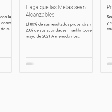
Haga que las Metas sean
Pr
Alcanzables
con la
Sc
 convertir
y 
El 80% de sus resultados provendrán del
o de su
coc
20% de sus actividades. FranklinCovey
el 
mayo de 2021 A menudo nos
encontramos con líderes que creen...
ciones
Contacto