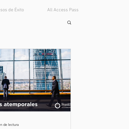
sos de Éxito
All Access Pass
in de lectura