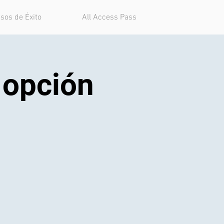
sos de Éxito
All Access Pass
opción