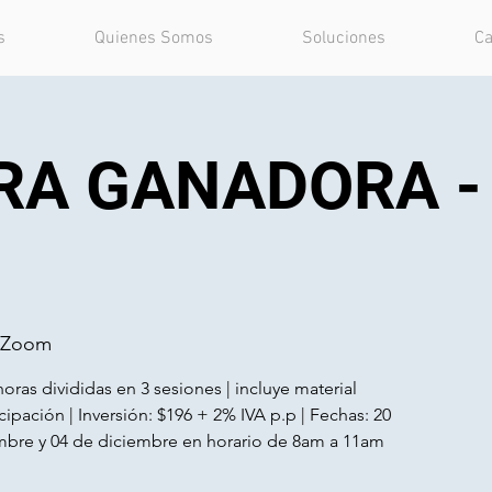
s
Quienes Somos
Soluciones
Ca
RA GANADORA - 
a Zoom
5 horas divididas en 3 sesiones | incluye material
icipación | Inversión: $196 + 2% IVA p.p | Fechas: 20
mbre y 04 de diciembre en horario de 8am a 11am