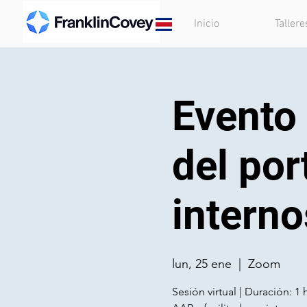
Inicio
Tallere
Evento
del por
interno
lun, 25 ene
  |  
Zoom
Sesión virtual | Duración: 1