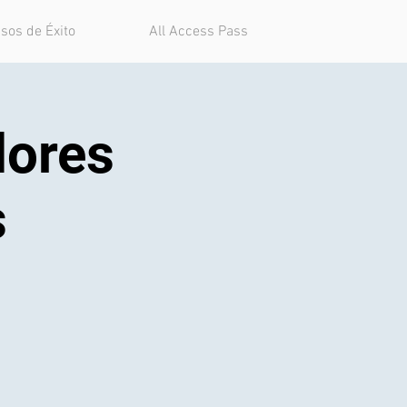
sos de Éxito
All Access Pass
dores
s