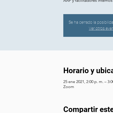
AAP y facilitadores internos
Se ha cerrado la posibilid
Ver otros eve
Horario y ubic
25 ene 2021, 2:00 p. m. – 3:
Zoom
Compartir est