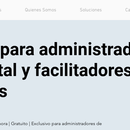
s
Quienes Somos
Soluciones
Ca
 para administra
tal y facilitadore
s
 hora | Gratuito | Exclusivo para administradores de