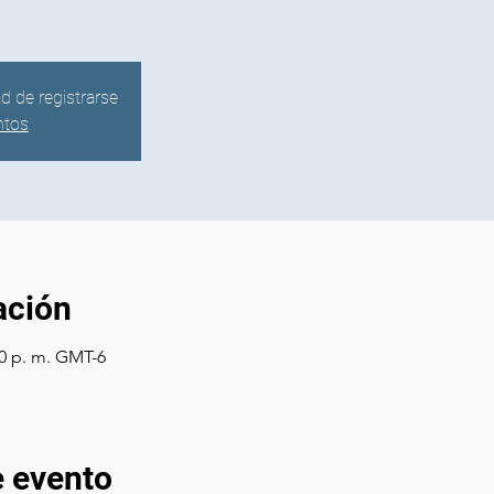
ad de registrarse
ntos
ación
00 p. m. GMT-6
e evento