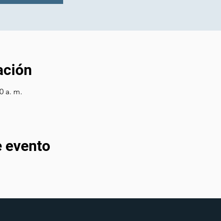
ación
0 a. m.
e evento