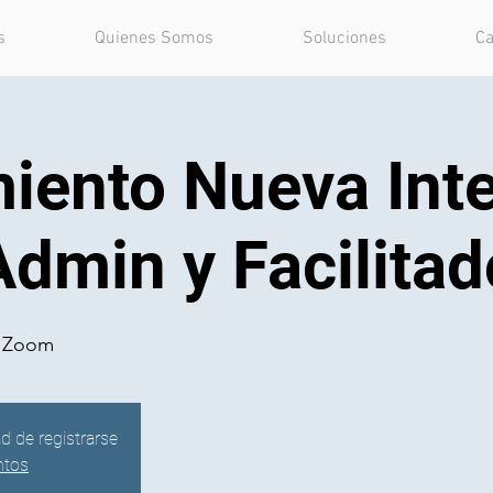
s
Quienes Somos
Soluciones
Ca
iento Nueva Inte
Admin y Facilita
a Zoom
ad de registrarse
ntos