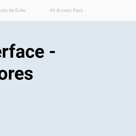
sos de Éxito
All Access Pass
rface -
dores