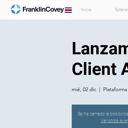
Inicio
Tallere
Lanzam
Client 
mié, 02 dic
  |  
Plataform
Se ha cerrado la posibilid
Ver otros eve