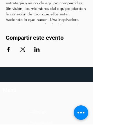
estrategia y visión de equipo compartidas.
Sin visión, los miembros del equipo pierden
la conexión del por qué ellos están
haciendo lo que hacen. Una inspiradora
visión de equipo ayuda a los líderes reclutar
y retener a los mejores talentos.
Compartir este evento
Los líderes efectivos adaptan el mensaje a
las necesidades de su audiencia. Y
enmarcan el mensaje
positivamente para aumentar los niveles de
compromiso de los miembros del equipo.
Menú
Soluciones
Liderazgo
Productividad