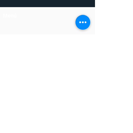
Menú
Soluciones
Liderazgo
Productividad
Ejecución
Confianza
Lealtad al Cliente
Ventas
Contacto
(506) 4000-1031