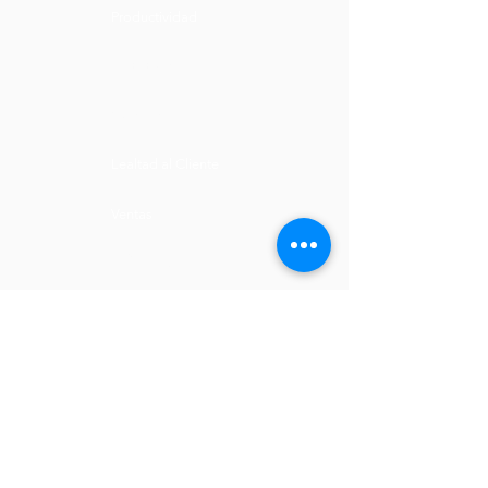
Productividad
Ejecución
Confianza
Lealtad al Cliente
Ventas
Contacto
(506) 4000-1031
infocr@fcla.com
Whatsapp: (506)
8606-6760