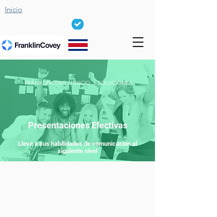
Inicio
FRANKLINCOVEY | INICIO >
SOLUCIONES
Presentaciones Efectivas
Lleve a sus habilidades de comunicación al
siguiente nivel
“El carácter del orador es la más
poderosa de todas las medidas de
persuasión”