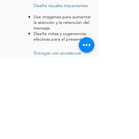
Diseñe visuales impactantes
Use imágenes para aumentar
la atención y la retención del
mensaje.
Diseñe notas y sugerencias
efectivas para el presentador.
Entregar con excelencia
Domine los componentes de
la "primera y continua
impresión".
Manejar el estrés bueno y
malo.
Manejar preguntas y
dinámicas de grupo.
Práctica
Realizar las evaluaciones
previas y posteriores.
Domine las habilidades a